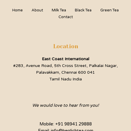
Home
About
Milk Tea
Black Tea
Green Tea
Contact
Location
East Coast International
#283, Avenue Road, 5th Cross Street, Palkalai Nagar,
Palavakkam, Chennai 600 041
Tamil Nadu India
We would love to hear from you!
Mobile: +91 98941 29888
Email: info@herrlichtea.com