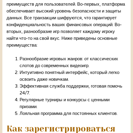
преимуществ для пользователей. Во-первых, платформа
обеспечивает высокий уровень безопасности и защиты
данных. Все транзакции шифруются, что гарантирует
конфиденциальность ваших финансовых операций. Во-
вторых, разнообразие игр позволяет каждому игроку
найти что-то на свой вкус. Ниже приведены основные
преимущества:
Разнообразие игровых жанров: от классических
слотов до современных видеоигр.
Интуитивно понятный интерфейс, который легко
освоить даже новичкам.
Эффективная служба поддержки, готовая помочь
24/7.
Регулярные турниры и конкурсы с ценными
призами.
Лояльная программа для постоянных клиентов.
Как зарегистрироваться