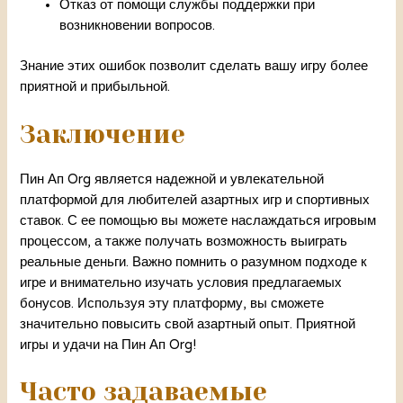
Отказ от помощи службы поддержки при
возникновении вопросов.
Знание этих ошибок позволит сделать вашу игру более
приятной и прибыльной.
Заключение
Пин Ап Org является надежной и увлекательной
платформой для любителей азартных игр и спортивных
ставок. С ее помощью вы можете наслаждаться игровым
процессом, а также получать возможность выиграть
реальные деньги. Важно помнить о разумном подходе к
игре и внимательно изучать условия предлагаемых
бонусов. Используя эту платформу, вы сможете
значительно повысить свой азартный опыт. Приятной
игры и удачи на Пин Ап Org!
Часто задаваемые