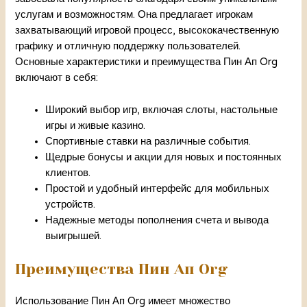
услугам и возможностям. Она предлагает игрокам
захватывающий игровой процесс, высококачественную
графику и отличную поддержку пользователей.
Основные характеристики и преимущества Пин Ап Org
включают в себя:
Широкий выбор игр, включая слоты, настольные
игры и живые казино.
Спортивные ставки на различные события.
Щедрые бонусы и акции для новых и постоянных
клиентов.
Простой и удобный интерфейс для мобильных
устройств.
Надежные методы пополнения счета и вывода
выигрышей.
Преимущества Пин Ап Org
Использование Пин Ап Org имеет множество