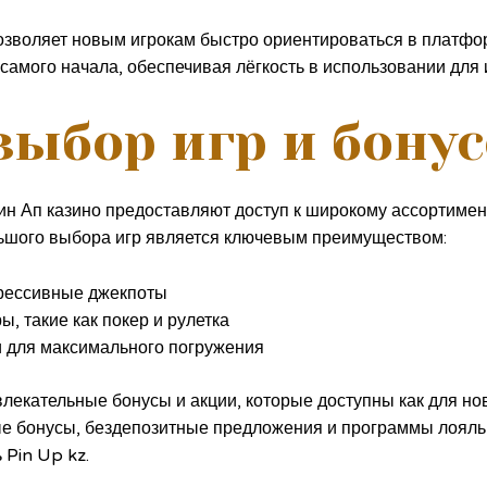
зволяет новым игрокам быстро ориентироваться в платфор
самого начала, обеспечивая лёгкость в использовании для 
ыбор игр и бонус
н Ап казино предоставляют доступ к широкому ассортимент
ольшого выбора игр является ключевым преимуществом:
грессивные джекпоты
, такие как покер и рулетка
 для максимального погружения
влекательные бонусы и акции, которые доступны как для нов
ые бонусы, бездепозитные предложения и программы лояльн
ь Pin Up kz
.