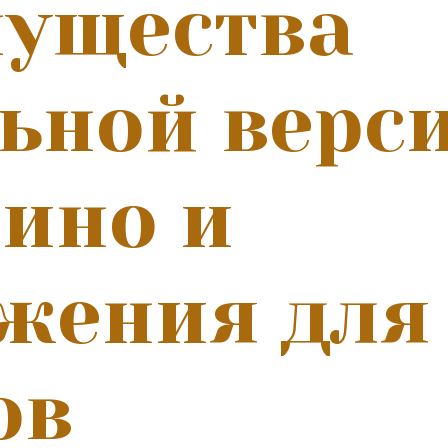
ущества
ьной верс
зино и
жения для
ов