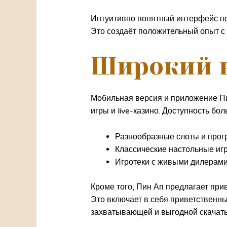
Интуитивно понятный интерфейс по
Это создаёт положительный опыт с 
Широкий в
Мобильная версия и приложение Пи
игры и live-казино. Доступность б
Разнообразные слоты и про
Классические настольные игры
Игротеки с живыми дилерами
Кроме того, Пин Ап предлагает при
Это включает в себя приветственн
захватывающей и выгодной
скачат