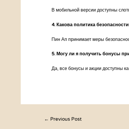
В мобильной версии доступны слоты
4. Какова политика безопасности
Пин Ап принимает меры безопаснос
5. Могу ли я получить бонусы п
Да, все бонусы и акции доступны к
←
Previous Post