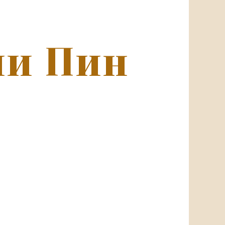
ии Пин