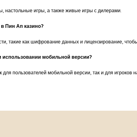
, настольные игры, а также живые игры с дилерами.
 в Пин Ап казино?
ти, такие как шифрование данных и лицензирование, чтобы
ри использовании мобильной версии?
ак для пользователей мобильной версии, так и для игроков