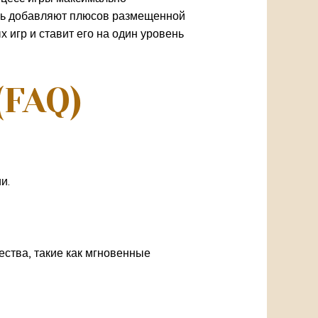
шь добавляют плюсов размещенной
 игр и ставит его на один уровень
(FAQ)
и.
ства, такие как мгновенные