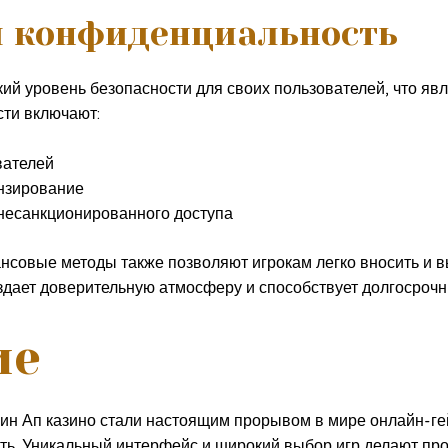
и конфиденциальность
ий уровень безопасности для своих пользователей, что яв
ти включают:
вателей
нзирование
несанкционированного доступа
совые методы также позволяют игрокам легко вносить и вы
оздает доверительную атмосферу и способствует долгосроч
ие
н Ап казино стали настоящим прорывом в мире онлайн-ге
сть. Уникальный интерфейс и широкий выбор игр делают пр