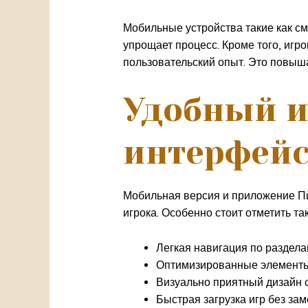
Мобильные устройства такие как с
упрощает процесс. Кроме того, игро
пользовательский опыт. Это повыш
Удобный и
интерфей
Мобильная версия и приложение Пи
игрока. Особенно стоит отметить та
Легкая навигация по раздела
Оптимизированные элементы
Визуально приятный дизайн 
Быстрая загрузка игр без за