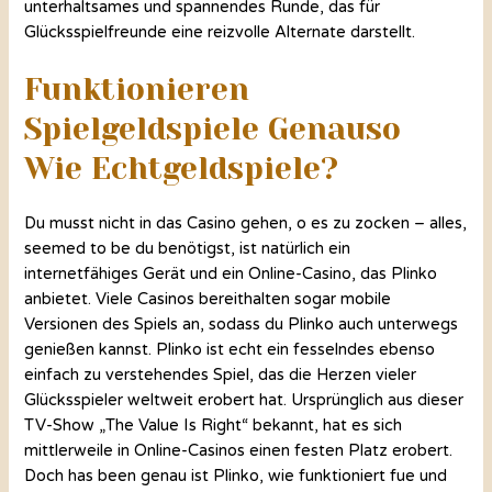
unterhaltsames und spannendes Runde, das für
Glücksspielfreunde eine reizvolle Alternate darstellt.
Funktionieren
Spielgeldspiele Genauso
Wie Echtgeldspiele?
Du musst nicht in das Casino gehen, o es zu zocken – alles,
seemed to be du benötigst, ist natürlich ein
internetfähiges Gerät und ein Online-Casino, das Plinko
anbietet. Viele Casinos bereithalten sogar mobile
Versionen des Spiels an, sodass du Plinko auch unterwegs
genießen kannst. Plinko ist echt ein fesselndes ebenso
einfach zu verstehendes Spiel, das die Herzen vieler
Glücksspieler weltweit erobert hat. Ursprünglich aus dieser
TV-Show „The Value Is Right“ bekannt, hat es sich
mittlerweile in Online-Casinos einen festen Platz erobert.
Doch has been genau ist Plinko, wie funktioniert fue und