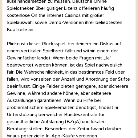
auseinandersetzen zu müssen. Deutsche Online
Spielotheken über gültiger Lizenz offerieren häufig
kostenlose On the internet Casinos mit großer
Spielauswahl sowie Demo-Versionen ihrer beliebtesten
Kopfzeile an.
Plinko ist dieses Glücksspiel, bei deinem ein Diskus auf
einem vertikalen Spielbrett fällt und within einem der
Gewinnfächer landet. Wenn beide Fragen mit „Ja“
beantwortet werden können, ist das Spiel nachweislich
fair. Die Wahrscheinlichkeit, in das bestimmtes Feld über
fallen, wird vonseiten der Anzahl und Anordnung der Stifte
beeinflusst. Einige Felder bieten geringere, aber sicherere
Gewinne, während andere höhere, aber seltenere
Auszahlungen garantieren. Wenn du Hilfe bei
problematischem Spielverhalten benötigst, findest ni
Unterstützung bei welcher Bundeszentrale für
gesundheitliche Aufklärung (BZgA) und lokalen
Beratungsstellen. Besonders der Zeitaufwand darüber
hinaus potenzielle In-App-Käufe verdienen