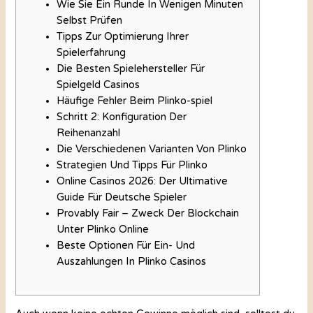
Wie Sie Ein Runde In Wenigen Minuten
Selbst Prüfen
Tipps Zur Optimierung Ihrer
Spielerfahrung
Die Besten Spielehersteller Für
Spielgeld Casinos
Häufige Fehler Beim Plinko-spiel
Schritt 2: Konfiguration Der
Reihenanzahl
Die Verschiedenen Varianten Von Plinko
Strategien Und Tipps Für Plinko
Online Casinos 2026: Der Ultimative
Guide Für Deutsche Spieler
Provably Fair – Zweck Der Blockchain
Unter Plinko Online
Beste Optionen Für Ein- Und
Auszahlungen In Plinko Casinos