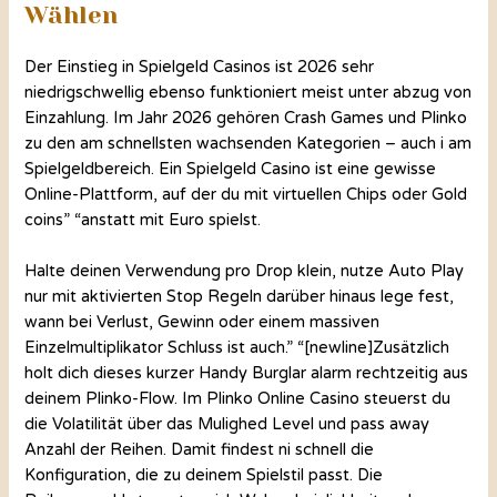
Wählen
Der Einstieg in Spielgeld Casinos ist 2026 sehr
niedrigschwellig ebenso funktioniert meist unter abzug von
Einzahlung. Im Jahr 2026 gehören Crash Games und Plinko
zu den am schnellsten wachsenden Kategorien – auch i am
Spielgeldbereich. Ein Spielgeld Casino ist eine gewisse
Online-Plattform, auf der du mit virtuellen Chips oder Gold
coins” “anstatt mit Euro spielst.
Halte deinen Verwendung pro Drop klein, nutze Auto Play
nur mit aktivierten Stop Regeln darüber hinaus lege fest,
wann bei Verlust, Gewinn oder einem massiven
Einzelmultiplikator Schluss ist auch.” “[newline]Zusätzlich
holt dich dieses kurzer Handy Burglar alarm rechtzeitig aus
deinem Plinko-Flow. Im Plinko Online Casino steuerst du
die Volatilität über das Mulighed Level und pass away
Anzahl der Reihen. Damit findest ni schnell die
Konfiguration, die zu deinem Spielstil passt. Die