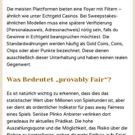
Die meisten Plattformen bieten eine Foyer mit Filtern –
ähnlich wie unter Echtgeld Casinos. Bei Sweepstakes-
ähnlichen Modellen muss eine spätere Verifizierung
(Personalausweis, Adressnachweis) nötig sein, falls du
Gewinne in Echtgeld beanspruchen möchtest. Die
Standardwährungen werden häufig als Gold Coins, Coins,
Chips oder aber Punkte bezeichnet. Diese dienen
ausschließlich dieser Unterhaltung und haben keinen realen
Gegenwert.
Was Bedeutet „provably Fair“?
Es ist natürlich wichtig zu erkennen, dass dies das
statistischer Wert über Millionen von Spielrunden ist, aber
ser dient als ordentlicher Indikator für pass away Fairness
eines Spiels. Seriöse Plinko Anbieter verlinken dort
geradeaus ihr aktuelles Prädikat. Die hohe
Auszahlungsquote und die Möglichkeit, das Risiko über die