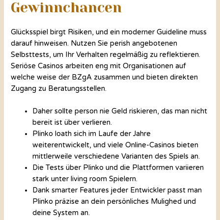
Gewinnchancen
Glücksspiel birgt Risiken, und ein moderner Guideline muss
darauf hinweisen. Nutzen Sie perish angebotenen
Selbsttests, um Ihr Verhalten regelmäßig zu reflektieren.
Seriöse Casinos arbeiten eng mit Organisationen auf
welche weise der BZgA zusammen und bieten direkten
Zugang zu Beratungsstellen.
Daher sollte person nie Geld riskieren, das man nicht
bereit ist über verlieren.
Plinko loath sich im Laufe der Jahre
weiterentwickelt, und viele Online-Casinos bieten
mittlerweile verschiedene Varianten des Spiels an.
Die Tests über Plinko und die Plattformen variieren
stark unter living room Spielern.
Dank smarter Features jeder Entwickler passt man
Plinko präzise an dein persönliches Mulighed und
deine System an.