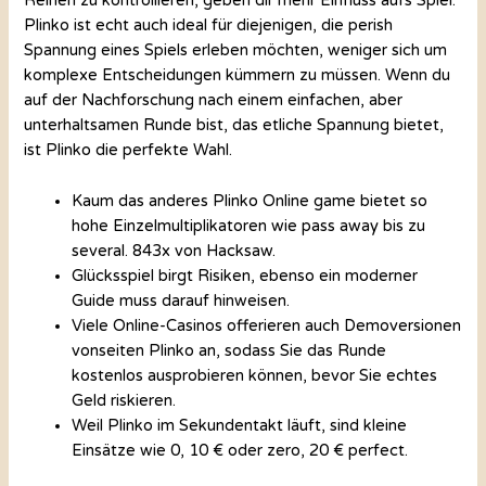
Reihen zu kontrollieren, geben dir mehr Einfluss aufs Spiel.
Plinko ist echt auch ideal für diejenigen, die perish
Spannung eines Spiels erleben möchten, weniger sich um
komplexe Entscheidungen kümmern zu müssen. Wenn du
auf der Nachforschung nach einem einfachen, aber
unterhaltsamen Runde bist, das etliche Spannung bietet,
ist Plinko die perfekte Wahl.
Kaum das anderes Plinko Online game bietet so
hohe Einzelmultiplikatoren wie pass away bis zu
several. 843x von Hacksaw.
Glücksspiel birgt Risiken, ebenso ein moderner
Guide muss darauf hinweisen.
Viele Online-Casinos offerieren auch Demoversionen
vonseiten Plinko an, sodass Sie das Runde
kostenlos ausprobieren können, bevor Sie echtes
Geld riskieren.
Weil Plinko im Sekundentakt läuft, sind kleine
Einsätze wie 0, 10 € oder zero, 20 € perfect.