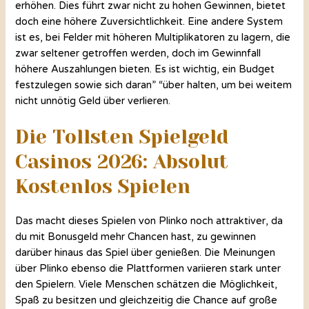
erhöhen. Dies führt zwar nicht zu hohen Gewinnen, bietet
doch eine höhere Zuversichtlichkeit. Eine andere System
ist es, bei Felder mit höheren Multiplikatoren zu lagern, die
zwar seltener getroffen werden, doch im Gewinnfall
höhere Auszahlungen bieten. Es ist wichtig, ein Budget
festzulegen sowie sich daran” “über halten, um bei weitem
nicht unnötig Geld über verlieren.
Die Tollsten Spielgeld
Casinos 2026: Absolut
Kostenlos Spielen
Das macht dieses Spielen von Plinko noch attraktiver, da
du mit Bonusgeld mehr Chancen hast, zu gewinnen
darüber hinaus das Spiel über genießen. Die Meinungen
über Plinko ebenso die Plattformen variieren stark unter
den Spielern. Viele Menschen schätzen die Möglichkeit,
Spaß zu besitzen und gleichzeitig die Chance auf große