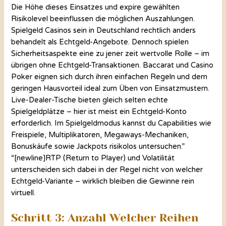
Die Höhe dieses Einsatzes und expire gewählten
Risikolevel beeinflussen die möglichen Auszahlungen.
Spielgeld Casinos sein in Deutschland rechtlich anders
behandelt als Echtgeld-Angebote. Dennoch spielen
Sicherheitsaspekte eine zu jener zeit wertvolle Rolle – im
übrigen ohne Echtgeld-Transaktionen. Baccarat und Casino
Poker eignen sich durch ihren einfachen Regeln und dem
geringen Hausvorteil ideal zum Üben von Einsatzmustern.
Live-Dealer-Tische bieten gleich selten echte
Spielgeldplätze – hier ist meist ein Echtgeld-Konto
erforderlich. Im Spielgeldmodus kannst du Capabilities wie
Freispiele, Multiplikatoren, Megaways-Mechaniken,
Bonuskäufe sowie Jackpots risikolos untersuchen.”
“[newline]RTP (Return to Player) und Volatilität
unterscheiden sich dabei in der Regel nicht von welcher
Echtgeld-Variante – wirklich bleiben die Gewinne rein
virtuell.
Schritt 3: Anzahl Welcher Reihen